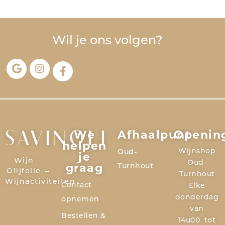
Wil je ons volgen?
We
Afhaalpunt
Openin
SAVINOLI
helpen
Wijnshop
Oud-
je
Wijn –
Oud-
graag
Turnhout
Olijfolie –
Turnhout
Wijnactiviteiten
Contact
Elke
donderdag
opnemen
van
Bestellen &
14u00 tot