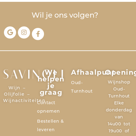
Wil je ons volgen?
We
Afhaalpunt
Openin
SAVINOLI
helpen
Wijnshop
Oud-
je
Wijn –
Oud-
graag
Turnhout
Olijfolie –
Turnhout
Wijnactiviteiten
Contact
Elke
donderdag
opnemen
van
Bestellen &
14u00 tot
leveren
19u00 of