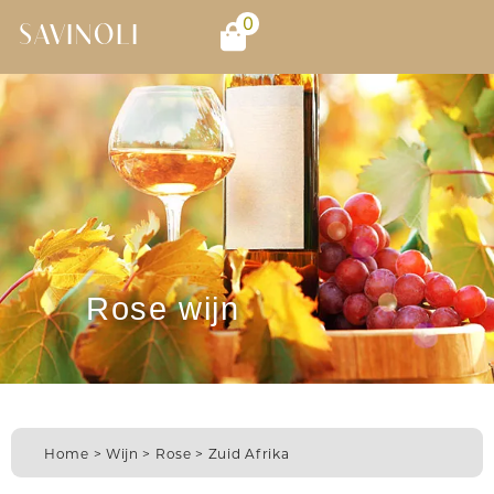
0
SAVINOLI
Rose wijn
Home
>
Wijn
>
Rose
> Zuid Afrika