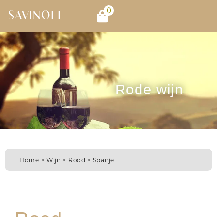
0
SAVINOLI
Rode wijn
Home
>
Wijn
>
Rood
> Spanje