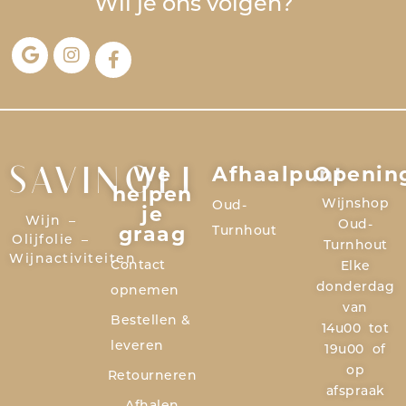
Wil je ons volgen?
We
Afhaalpunt
Openin
SAVINOLI
helpen
Wijnshop
Oud-
je
Wijn –
Oud-
graag
Turnhout
Olijfolie –
Turnhout
Wijnactiviteiten
Contact
Elke
donderdag
opnemen
van
Bestellen &
14u00 tot
leveren
19u00 of
op
Retourneren
afspraak