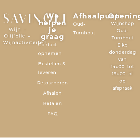
SAVINOLI
We
Afhaalpunt
Openin
helpen
Wijnshop
Oud-
je
Wijn –
Oud-
Turnhout
graag
Olijfolie –
Turnhout
Wijnactiviteiten
Contact
Elke
donderdag
opnemen
van
Bestellen &
14u00 tot
leveren
19u00 of
op
Retourneren
afspraak
Afhalen
Betalen
FAQ