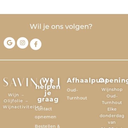
Wil je ons volgen?
We
Afhaalpunt
Openin
SAVINOLI
helpen
Wijnshop
Oud-
je
Wijn –
Oud-
graag
Turnhout
Olijfolie –
Turnhout
Wijnactiviteiten
Contact
Elke
donderdag
opnemen
van
Bestellen &