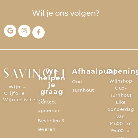
Wil je ons volgen?
We
Afhaalpunt
Openin
SAVINOLI
helpen
Wijnshop
Oud-
je
Wijn –
Oud-
graag
Turnhout
Olijfolie –
Turnhout
Wijnactiviteiten
Contact
Elke
donderdag
opnemen
van
Bestellen &
14u00 tot
leveren
19u00 of