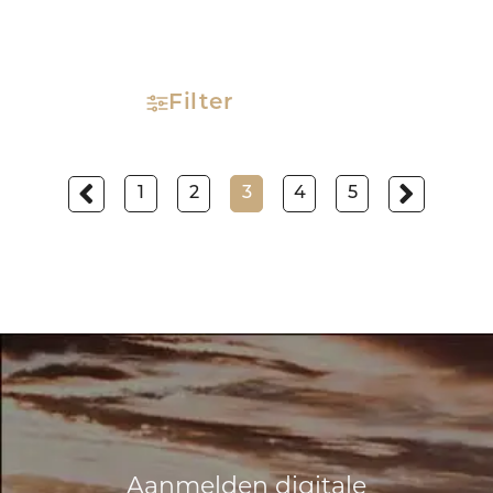
Filter
1
2
3
4
5
Aanmelden digitale