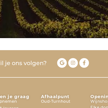
l je ons volgen?
en je graag
Afhaalpunt
Openi
opnemen
Oud-Turnhout
Wijnsho
Elke do