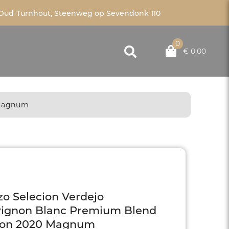
Oud-Turnhout, Steenweg op Sevendonk 110
0
€ 0,00
 Magnum
zo Selecion Verdejo
ignon Blanc Premium Blend
ion 2020 Magnum