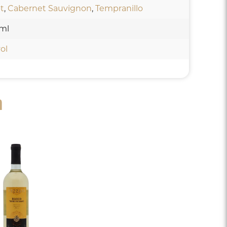
t
,
Cabernet Sauvignon
,
Tempranillo
ml
ol
n