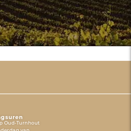
ngsuren
p Oud-Turnhout
nderdag van