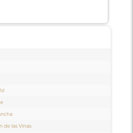
ol
je
ancha
n de las Vinas