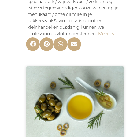
speciaalzaak / wijnverkoper / zelfstandig
wijnvertegenwoordiger / onze wijnen op je
menukaart / onze olijfolie in je
bakkerszaakSavinoli c.v. is groot-en
kleinhandel en dusdanig kunnen we
professionals vlot ondersteunen
Meer…<