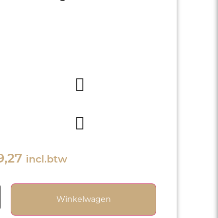
 wijn uit regio La Mancha / Spanje.
akt van verdejo Sauvignon Blanc
en. Wijnhuis Tomillar – Virgen de las
.
Wit
Fris, Vol
verdejo,
2018
Sauvignon
Blanc
9,27
incl.btw
Winkelwagen