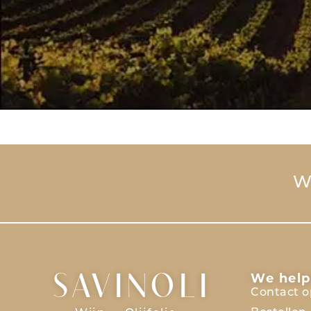
Wi
We help
SAVINOLI
Contact 