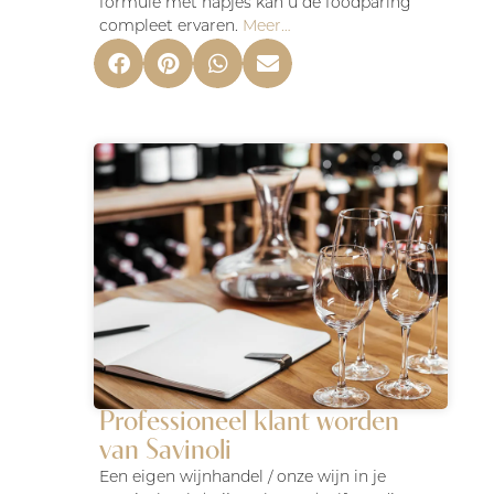
formule met hapjes kan u de foodparing
compleet ervaren.
Meer…
Professioneel klant worden
van Savinoli
Een eigen wijnhandel / onze wijn in je