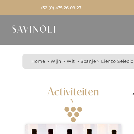
+32 (0) 475 26 09 27
SAVINOLI
Home
>
Wijn
>
Wit
>
Spanje
> Lienzo Seleci
Activiteiten
L