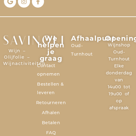
We
Afhaalpunt
Openin
SAVINOLI
helpen
Wijnshop
Oud-
je
Wijn –
Oud-
Turnhout
graag
Olijfolie –
Turnhout
Wijnactiviteiten
Contact
Elke
donderdag
opnemen
van
Bestellen &
14u00 tot
leveren
19u00 of
op
Retourneren
afspraak
Afhalen
Betalen
FAQ