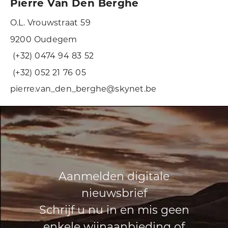
Pierre Van Den Berghe
O.L. Vrouwstraat 59
9200 Oudegem
(+32) 0474 94 83 52
(+32) 052 21 76 05
pierre.van_den_berghe@skynet.be
Aanmelden digitale
nieuwsbrief
Schrijf u nu in en mis geen
enkele wijnaanbieding of