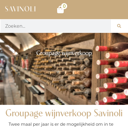
0
SAVINOLI
Groupage wijnverkoop
Groupage wijnverkoop Savinoli
Twee maal per jaar is er de mogelijkheid om in te