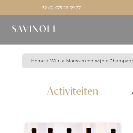
+32 (0) 475 26 09 27
SAVINOLI
Home
>
Wijn
>
Mousserend wijn
>
Champag
Activiteiten
L