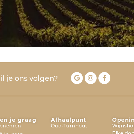
l je ons volgen?
en je graag
Afhaalpunt
Openi
opnemen
Oud-Turnhout
Wijnsho
Elke do