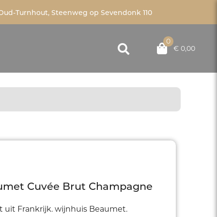
Oud-Turnhout, Steenweg op Sevendonk 110
0
€ 0,00
umet Cuvée Brut Champagne
t uit Frankrijk. wijnhuis Beaumet.