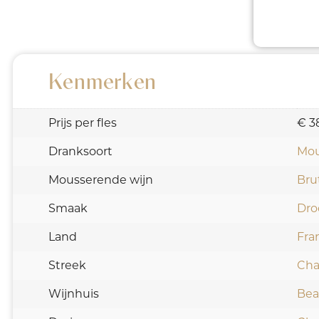
Kenmerken
Prijs per fles
€ 3
Dranksoort
Mou
Mousserende wijn
Bru
Smaak
Dro
Land
Fran
Streek
Ch
Wijnhuis
Be