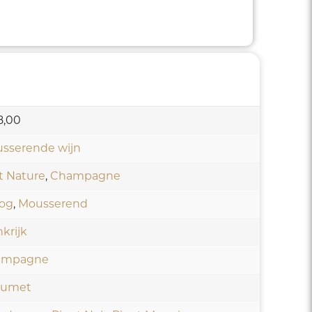
8,00
sserende wijn
t Nature
,
Champagne
og
,
Mousserend
krijk
ampagne
aumet