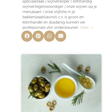
speciaalzaak / wijnverkoper / zelfstandig
wijnvertegenwoordiger / onze wijnen op je
menukaart / onze olijfolie in je
bakkerszaakSavinoli c.v. is groot-en
kleinhandel en dusdanig kunnen we
professionals vlot ondersteunen
Meer…<