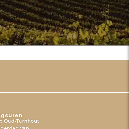
ngsuren
p Oud-Turnhout
nderdag van