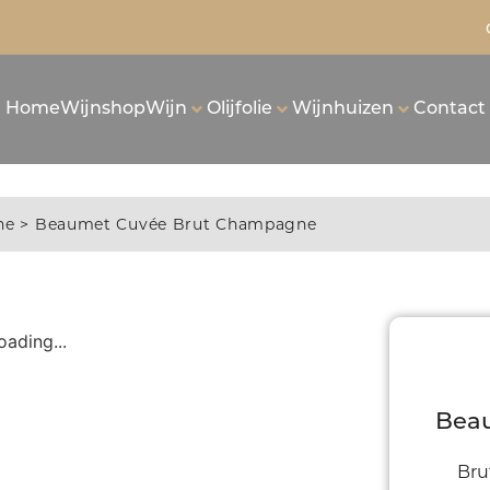
Home
Wijnshop
Wijn
Olijfolie
Wijnhuizen
Contact
ne
> Beaumet Cuvée Brut Champagne
oading...
Bea
Bru