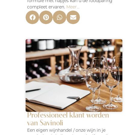
formule met hapjes kan u de foodparing
compleet ervaren.
Meer…
Professioneel klant worden
van Savinoli
Een eigen wijnhandel / onze wijn in je