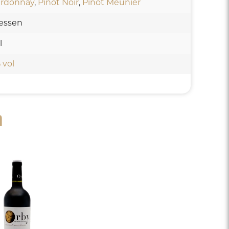
rdonnay
,
Pinot Noir
,
Pinot Meunier
lessen
l
 vol
n