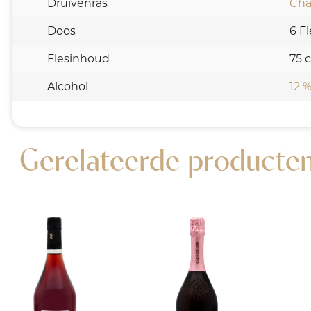
Druivenras
Cha
Doos
6 F
Flesinhoud
75 c
Alcohol
12 %
Gerelateerde producte