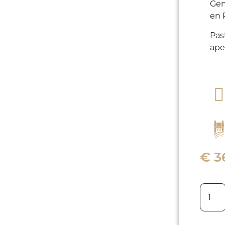
Gem
en 
Past
ape
€
3