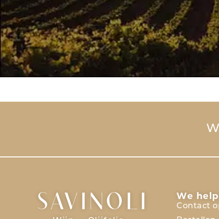
Wi
We help
SAVINOLI
Contact 