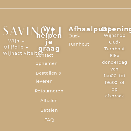
We
Afhaalpunt
Openin
SAVINOLI
helpen
Wijnshop
Oud-
je
Wijn –
Oud-
Turnhout
graag
Olijfolie –
Turnhout
Wijnactiviteiten
Contact
Elke
donderdag
opnemen
van
Bestellen &
14u00 tot
leveren
19u00 of
op
Retourneren
afspraak
Afhalen
Betalen
FAQ