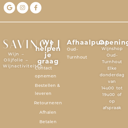
We
Afhaalpunt
Openin
SAVINOLI
helpen
Wijnshop
Oud-
je
Wijn –
Oud-
Turnhout
graag
Olijfolie –
Turnhout
Wijnactiviteiten
Contact
Elke
donderdag
opnemen
van
Bestellen &
14u00 tot
leveren
19u00 of
op
Retourneren
afspraak
Afhalen
Betalen