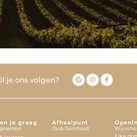
l je ons volgen?
en je graag
Afhaalpunt
Openi
opnemen
Oud-Turnhout
Wijnsho
Elke do