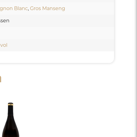
ignon Blanc
,
Gros Manseng
ssen
 vol
n