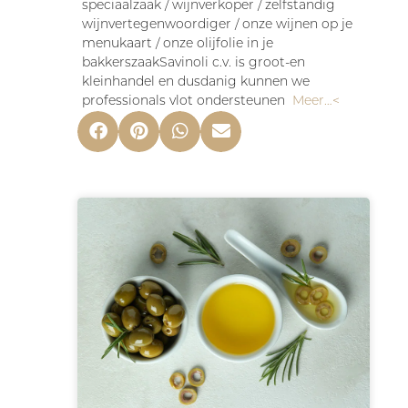
speciaalzaak / wijnverkoper / zelfstandig
wijnvertegenwoordiger / onze wijnen op je
menukaart / onze olijfolie in je
bakkerszaakSavinoli c.v. is groot-en
kleinhandel en dusdanig kunnen we
professionals vlot ondersteunen
Meer…<