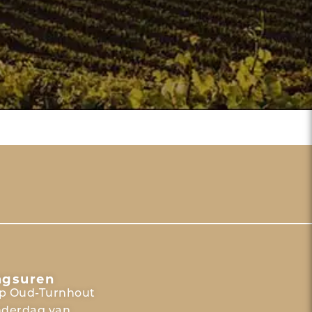
ngsuren
p Oud-Turnhout
nderdag van