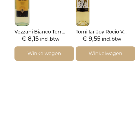
Vezzani Bianco Terre Siciliane IGT-2020
Tomillar Joy Rocio Verdejo semi sweet 2019
€
8,15
€
9,55
incl.btw
incl.btw
Winkelwagen
Winkelwagen