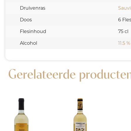
Druivenras
Sauv
Doos
6 Fle
Flesinhoud
75 cl
Alcohol
11.5 %
Gerelateerde producte