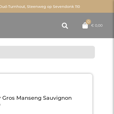
Oud-Turnhout, Steenweg op Sevendonk 110
0
€ 0,00
 Gros Manseng Sauvignon
0