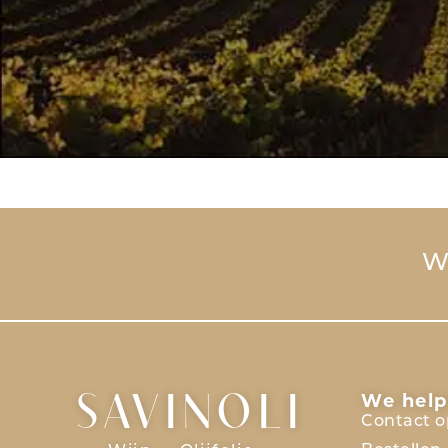
Wi
We help
SAVINOLI
Contact 