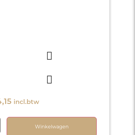
e wijn uit de regio Côtes de Gascogne
ankrijk. Gemaakt van Sauvignon Blanc
ros Manseng druiven Wijnhuis Orby
perfect bij Schelpdieren ,
Pittig
,
aperitief en Gietenkaas.
Wit
Fruitig
Sauvignon
2018
Blanc, Gros
Manseng
,15
incl.btw
Winkelwagen