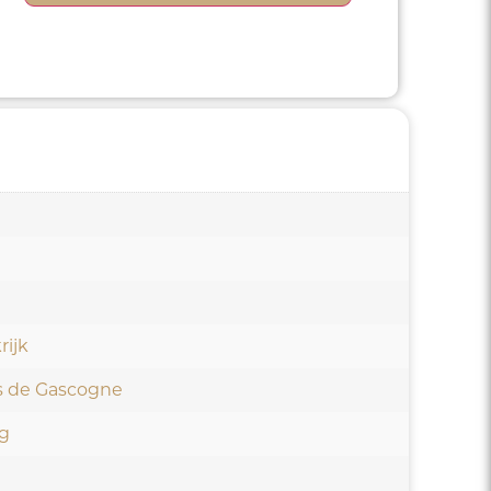
rijk
s de Gascogne
ig