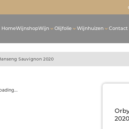
Home
Wijnshop
Wijn
Olijfolie
Wijnhuizen
Contact
Manseng Sauvignon 2020
oading...
Orby
202