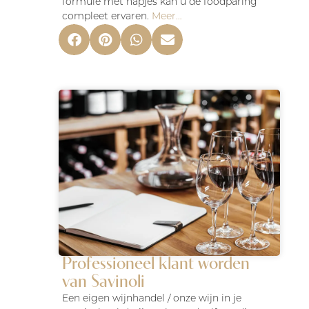
formule met hapjes kan u de foodparing
compleet ervaren.
Meer…
Professioneel klant worden
van Savinoli
Een eigen wijnhandel / onze wijn in je