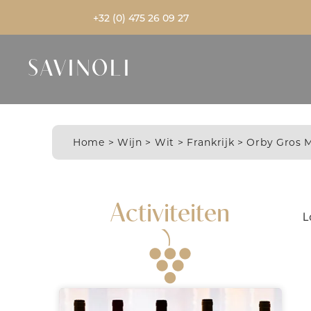
+32 (0) 475 26 09 27
SAVINOLI
Home
>
Wijn
>
Wit
>
Frankrijk
> Orby Gros 
Activiteiten
L