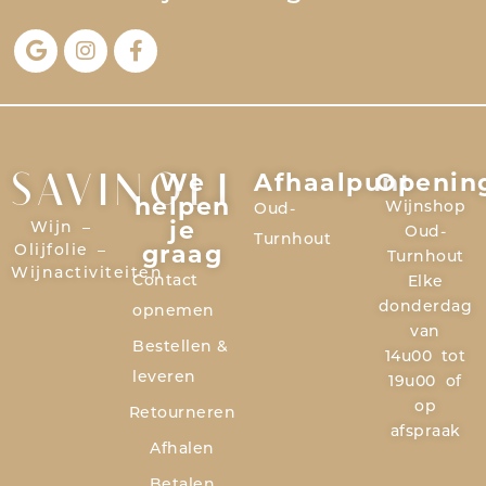
We
Afhaalpunt
Openin
SAVINOLI
helpen
Wijnshop
Oud-
je
Wijn –
Oud-
Turnhout
graag
Olijfolie –
Turnhout
Wijnactiviteiten
Contact
Elke
donderdag
opnemen
van
Bestellen &
14u00 tot
leveren
19u00 of
op
Retourneren
afspraak
Afhalen
Betalen