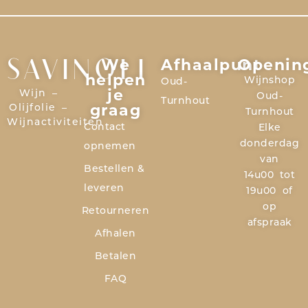
We
Afhaalpunt
Openin
SAVINOLI
helpen
Wijnshop
Oud-
je
Wijn –
Oud-
Turnhout
graag
Olijfolie –
Turnhout
Wijnactiviteiten
Contact
Elke
donderdag
opnemen
van
Bestellen &
14u00 tot
leveren
19u00 of
op
Retourneren
afspraak
Afhalen
Betalen
FAQ